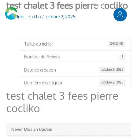
test chalet 3 fees pierre cocliko
Aller
Panneau de gestion des cookies
au
contenu
Par
admin_cocliko
/
octobre 2, 2025
Taille du fichier
241.57 KB
Nombre de fichiers
1
Date de création
octobre 2, 2025
Dernière mise à jour
octobre 2, 2025
test chalet 3 fees pierre
cocliko
Never Miss an Update