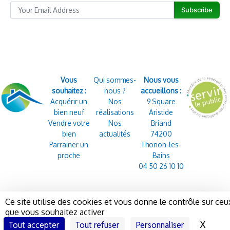
Subscribe
Vous
Qui sommes-
Nous vous
souhaitez :
nous ?
accueillons :
Acquérir un
Nos
9 Square
bien neuf
réalisations
Aristide
Vendre votre
Nos
Briand
bien
actualités
74200
Parrainer un
Thonon-les-
proche
Bains
04 50 26 10 10
Ce site utilise des cookies et vous donne le contrôle sur ceu
que vous souhaitez activer
COPYRIGHT © 2026 –
–
MENTIONS LÉGALES
–
SEMÉ AVEC 🌼 PAR
X
Masqu
Tout accepter
Tout refuser
Personnaliser
CHABLAIS HABITAT
COCLIKO, AGENCE WEB & MARKETING